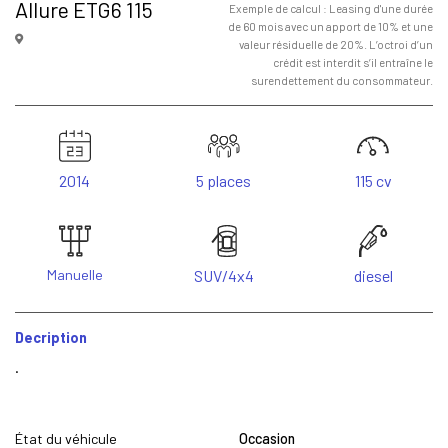
Allure ETG6 115
Exemple de calcul : Leasing d'une durée
de 60 mois avec un apport de 10% et une
valeur résiduelle de 20%. L’octroi d’un
crédit est interdit s’il entraîne le
surendettement du consommateur.
2014
5 places
115 cv
Manuelle
SUV/4x4
diesel
Decription
.
État du véhicule
Occasion