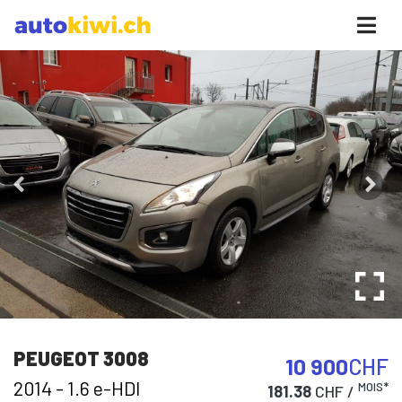
PEUGEOT 3008
10 900
CHF
2014 - 1.6 e-HDI
MOIS*
181.38
CHF /